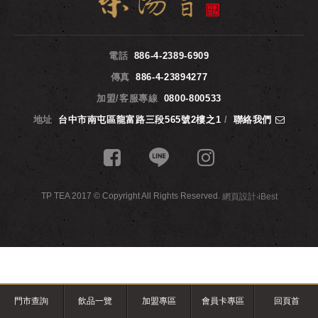
電話
886-4-2389-6909
傳真
886-4-23894277
加盟/客服專線
0800-800533
地址
台中市南屯區龍富路三段565號2樓之1
/
聯絡我們
TP TEA 2017 © Copyright All Rights Reserved.
網頁設計
‧
iBest
門市查詢
飲品一覽
加盟專區
會員卡專區
回頁首