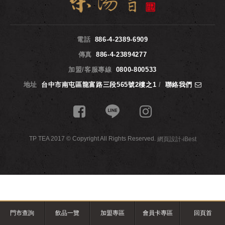
電話
886-4-2389-6909
傳真
886-4-23894277
加盟/客服專線
0800-800533
地址
台中市南屯區龍富路三段565號2樓之1
/
聯絡我們
TP TEA 2017 © Copyright All Rights Reserved.
網頁設計
‧
iBest
門市查詢
飲品一覽
加盟專區
會員卡專區
回頁首