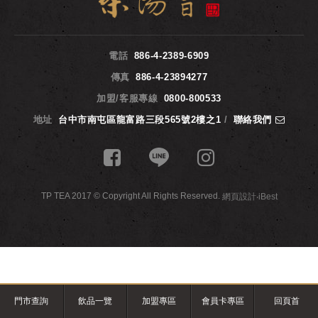
電話
886-4-2389-6909
傳真
886-4-23894277
加盟/客服專線
0800-800533
地址
台中市南屯區龍富路三段565號2樓之1
/
聯絡我們
TP TEA 2017 © Copyright All Rights Reserved.
網頁設計
‧
iBest
門市查詢
飲品一覽
加盟專區
會員卡專區
回頁首