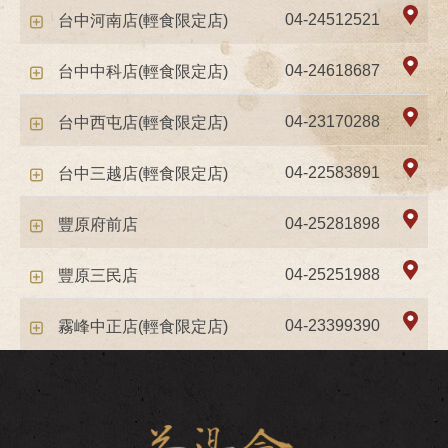
04-24512521
台中河南店(輕食限定店)
04-24618687
台中中科店(輕食限定店)
04-23170288
台中西屯店(輕食限定店)
04-22583891
台中三越店(輕食限定店)
04-25281898
豐原府前店
04-25251988
豐原三民店
04-23399390
霧峰中正店(輕食限定店)