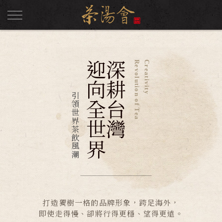
迎向全世界
深耕台灣
Revolution of Tea
Creativity
引領世界茶飲風潮
打造獨樹一格的品牌形象，跨足海外，
即使走得慢、卻將行得更穩、望得更遠。