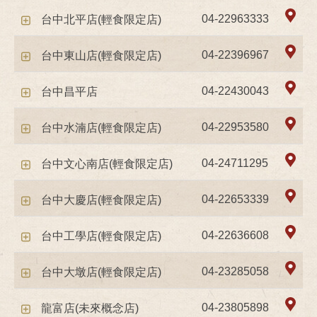
04-22963333
台中北平店(輕食限定店)
04-22396967
台中東山店(輕食限定店)
04-22430043
台中昌平店
04-22953580
台中水湳店(輕食限定店)
04-24711295
台中文心南店(輕食限定店)
04-22653339
台中大慶店(輕食限定店)
04-22636608
台中工學店(輕食限定店)
04-23285058
台中大墩店(輕食限定店)
04-23805898
龍富店(未來概念店)