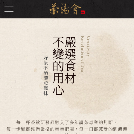
不變的用心
嚴選食材
Revolution of Tea
Creativity
好茶不須濃妝豔抹
每一杯茶飲研發都融入了多年調茶專業的判斷，
每一步驟都經過嚴格的重重把關，每一口都感受的到濃濃