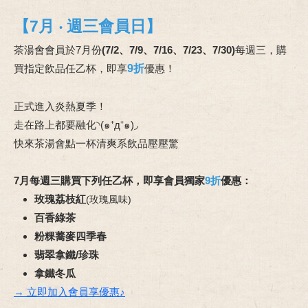
【7月 ‧ 週三會員日】
茶湯會會員於7月份
(
7/2、7/9、7/16、7/23、7/30)
每週三，購
買指定飲品任乙杯，即
享
9折
優惠
！
正式進入炎熱夏季！
走在路上都要融化◝(๑⁺д⁺๑)◞
快來茶湯會點一杯清爽系飲品壓壓驚
7月每週三購買下列任乙杯，即享會員獨家
9折
優惠：
玫瑰荔枝紅
(玫瑰風味)
百香綠茶
粉粿蕎麥四季春
翡翠拿鐵/珍珠
拿鐵冬瓜
→ 立即加入會員享優惠♪