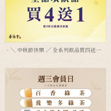
╲ 中秋節快樂 ╱ 全系列飲品買四送一