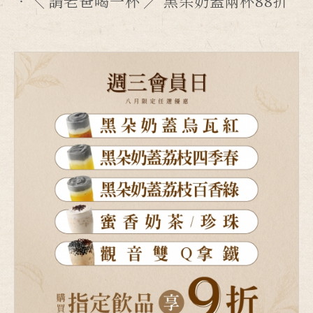
╲ 請老爸喝一杯 ╱ 黑朵奶蓋兩杯88折