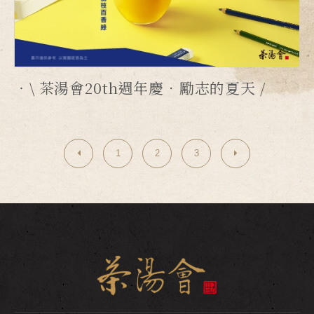
\ 茶湯會20th週年慶．勵志的夏天 /
1
2
3