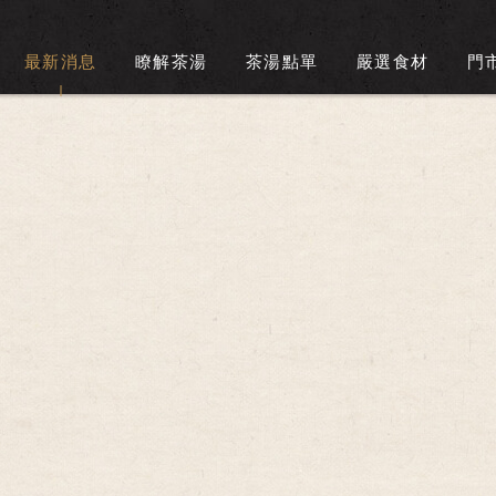
最新消息
瞭解茶湯
茶湯點單
嚴選食材
門