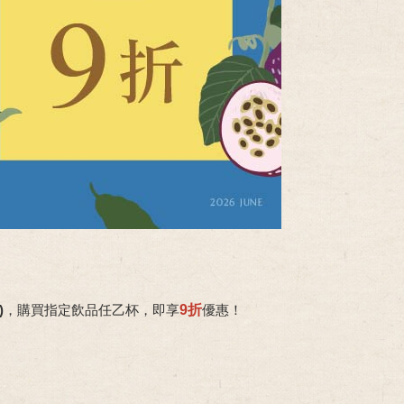
)
，購買指定飲品任乙杯，即
享
9折
優惠
！