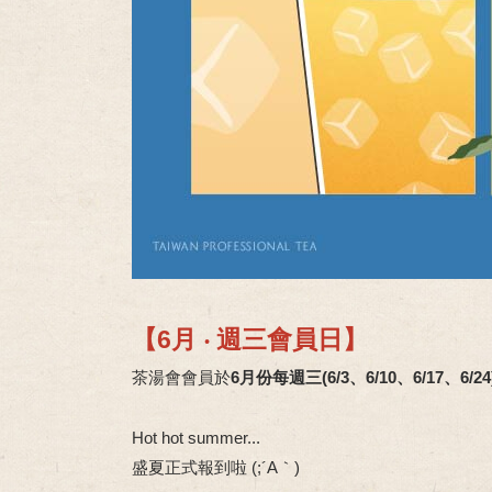
【6月 ‧ 週三會員日】
茶湯會會員於
6月份每週三(
6/3、6/10、6/17、6/24
Hot hot summer...
盛夏正式報到啦 (;´A｀)