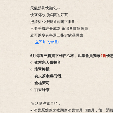
天氣熱到快融化～
快來杯冰涼鮮爽的好茶，
把清爽和快樂通通喝下肚!!
只要手機註冊成為 茶湯會數位會員，
就可以享有每週三指定飲品優惠
→
立即加入會員♪
6月每週三購買下列任乙杯，即享會員獨家
9折
優
⁘ 蜜柑寒天鐵觀音
⁘ 翡翠檸檬
⁘ 功夫茶拿鐵/珍珠
⁘ 金桂茉莉
⁘ 百香綠茶
※ 活動注意事項：
● 消費原點數之效期為消費當月+3個月，如：