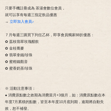
只要手機註冊成為 茶湯會數位會員，
就可以享有每週三指定飲品優惠
→
立即加入會員♪
７月每週三購買下列任乙杯，即享會員獨家88折優惠：
✿ 荔枝翡翠玫瑰醋飲
✿ 金桂蕎麥
✿ 翡翠拿鐵/珍珠
✿ 蜜柑鐵觀音
✿ 蜜香奶茶/珍珠
※ 活動注意事項：
● 消費原點數之效期為消費當月+3個月，如：消費原點數在本
年度7月累積的點數，皆至本年度10月底到期，逾期將自動失
效，恕不補發。