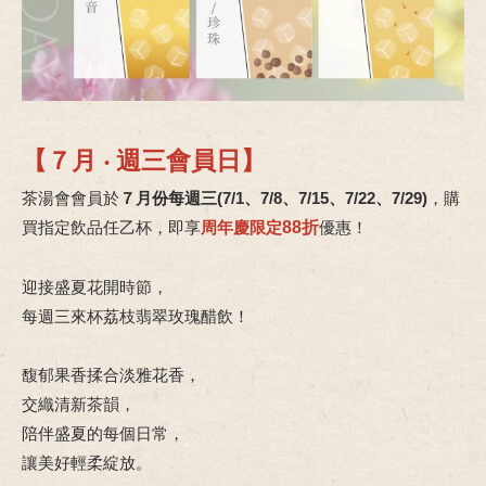
【７月 ‧ 週三會員日】
茶湯會會員於
７月份每週三(
7/1、7/8、7/15、7/22、7/29)
，購
買指定飲品任乙杯，即
享
周年慶限定
88折
優惠
！
迎接盛夏花開時節，
每週三來杯荔枝翡翠玫瑰醋飲！
馥郁果香揉合淡雅花香，
交織清新茶韻，
陪伴盛夏的每個日常，
讓美好輕柔綻放。