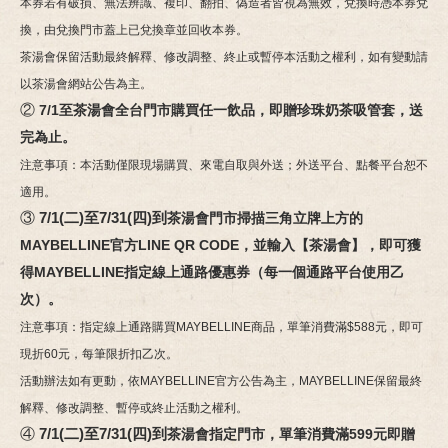
本券若有破損、無法辨識、複印、翻拍、偽造者皆視為無效，兌換時憑本券兌
換，由兌換門市蓋上已兌換章並回收本券。
茶湯會保留活動最終解釋、修改調整、終止或暫停本活動之權利，如有變動請
以茶湯會網站公告為主。
②
7/1至茶湯會全台門市購買任一飲品，即贈珍珠奶茶吸管套，送
完為止。
注意事項：本活動僅限現場購買、來電自取與外送；外送平台、點餐平台恕不
適用。
③
7/1(二)至7/31(四)到
茶湯會門市掃描三角立牌上方的
MAYBELLINE官方LINE QR CODE，並輸入【茶湯會】，即可獲
得MAYBELLINE指定線上通路優惠券（每一個通路平台使用乙
次）。
注意事項：指定線上通路購買MAYBELLINE商品，單筆消費滿$588元，即可
現折60元，每筆限折扣乙次。
活動辦法如有更動，依MAYBELLINE官方公告為主，MAYBELLINE保留最終
解釋、修改調整、暫停或終止活動之權利。
④
7/1(二)至7/31(四)到
茶湯會指定門市，單筆消費滿599元即贈