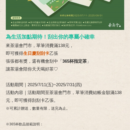
為生活加點期待！刮出你的專屬小確幸
來茶湯會門市，單筆消費滿138元，
即可獲得
生日慶刮刮卡
乙張
張張都有獎，還有機會刮中「
365杯指定茶
」
讓茶湯會陪你天天喝好茶♡
活動期間｜2025/7/11(五)~2025/7/31(四)
活動內容｜活動期間至茶湯會門市，單筆消費結帳金額滿138
元，即可獲得刮刮卡乙張。
※可累計贈送，數量有限，送完為止。
※365杯飲品規範說明：