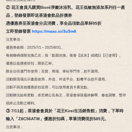
②
花王會員凡購買Bioré淨嫩沐浴乳、花王低敏無添加系列任一產
品，登錄發票即送茶湯會飲品折價劵
憑優惠券至茶湯會分店消費，享全品項飲品單杯95折
立即登錄發票
https://maac.io/3u5m6
注意事項：
優惠券效期：2025/7/1～2025/8/31。
每個條碼僅限兌換乙次，按「點我兌換」後會【反灰】或標註【已使用】。
優惠以低價者折扣，限折乙杯。
限全台街邊門市使用；百貨、商場、車站等門市，恕不適用。
活動限現場出示畫面使用，外送、外送平台、點餐平台恕不適用。
活動不與其他優惠折扣並用，可以使用會員卡累兌點。
活動辦法如有更動，依官網公告為主，茶湯會保留最終解釋、修改調整、暫停
或終止活動之權利。
③ 7/11起，茶湯會會員於「花王Kirei生活銷售館」消費，下單時
輸入「Z8C56ATM」優惠折扣碼，單筆消費現折$85元。
注意事項：