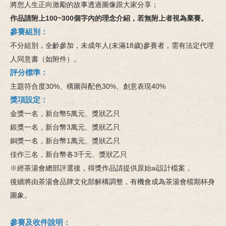
將您人生正向激勵的故事透過圖像跟大家分享；
作品請附上100~300個字內的理念介紹，若無附上者視為棄賽。
參賽組別：
不分組別，全齡參加，未成年人(未滿18歲)參賽者，需有法定代理
人同意書（如附件）。
評分標準：
主題符合度30%、構圖與配色30%、創意表現40%
獎項設定：
金獎一名，新台幣5萬元、獎狀乙只
銀獎一名，新台幣3萬元、獎狀乙只
銅獎一名，新台幣1萬元、獎狀乙只
佳作三名，新台幣各3千元、獎狀乙只
※經茶湯會總部評選後，得獎作品請提供原始ai設計檔案，
後續將由茶湯會品牌文化部解構調整，有機會成為茶湯會檔期杯身
圖象。
參賽及收件說明：