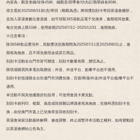
內容為：觀音拿鐵/珍珠45杯、鐵觀音/四季春/功夫紅/翡翠綠各80杯。
得主需於2025/08/31前(含)寄回（郵戳為憑）將得獎刮刮卡寄回茶湯會總部，
並加入茶湯會數位會員後，始可領取365張飲品電子兌換券，逾期視同放棄。
每次兌換上限10杯，使用效期2025/07/11~2025/12/31，逾期無效。
※注意事項：
除365杯飲品獎項外，其餘獎項兌換期間為2025/07/11至2025/08/31止，逾
期視為無效，且不得兌換現金或其它商品。
刮刮卡活動全台門市皆可贈送，刮刮卡數量有限，贈完為止。
限現場購買與來電自取贈送；外送、外送平台、點餐平台恕不適用。
刮刮卡折抵僅限全台街邊門市消費兌換，百貨/商場/外送/外送平台/點餐平台不
適用。
本活動不與其他優惠折扣並用，可使用會員卡累兌點。
刮刮卡經列印、複製、偽造或毀損難以辨識者視為無效，兌換時憑刮刮卡兌
換，由兌換門市蓋上已兌換章並回收刮刮卡。
茶湯會保留活動最終解釋、修改調整、終止或暫停本活動之權利，如有變動請
以茶湯會網站公告為主。