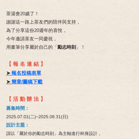
茶湯會20歲了！
謝謝這一路上茶友們的陪伴與支持，
為了分享這份20週年的喜悅，
今年邀請茶友一同慶祝，
用畫筆分享屬於自己的「
勵志時刻
」！
【 報 名 連 結 】
➤
報名投稿表單
➤
簡章/圖稿下載
【 活 動 辦 法 】
募集時間：
2025.07.01(二)~2025.08.31(日)
設計主題：
請以「屬於你的勵志時刻」為主軸進行杯身設計，