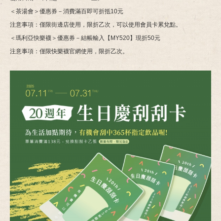
＜茶湯會＞優惠券－消費滿百即可折抵10元
注意事項：僅限街邊店使用，限折乙次，可以使用會員卡累兌點。
＜瑪利亞快樂襪＞優惠券－結帳輸入【MY520】現折50元
注意事項：僅限快樂襪官網使用，限折乙次。