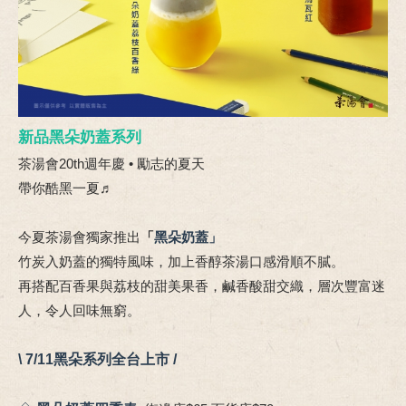
新品黑朵奶蓋系列
茶湯會20th週年慶 • 勵志的夏天
帶你酷黑一夏♬
今夏茶湯會獨家推出
「
黑朵奶蓋」
竹炭入奶蓋的獨特風味，加上香醇茶湯口感滑順不膩。
再搭配百香果與荔枝的甜美果香，鹹香酸甜交織，層次豐富迷
人，令人回味無窮。
\ 7/11黑朵系列全台上市 /