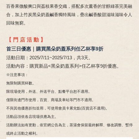
百香果微酸爽口與荔枝果香交織，搭配多次薰香的甘醇綠茶完美融
合，加上竹炭黑朵奶蓋鹹香獨特風味，疊出鹹香酸甜滋味滋味令人
回味無窮。
【 門 店 活 動 】
首三日優惠｜購買黑朵奶蓋系列任乙杯享9折
活動日期：2025/7/11~2025/7/13，共3天。
活動內容：購買新品<黑朵奶蓋系列>任乙杯享9折優惠。
※注意事項：
無限制購買杯數。
限現場使用，外送、外送平台、點餐平台恕不適用。
僅限街邊門市使用，百貨、商場及車站等門市不適用。
不與其他優惠折扣並用，可使用會員卡累兌點(百貨店不適用)。
活動品項依各店現場供應為主。
活動辦法如有更動，依官網公告為主，茶湯會保留最終解釋、修改調整、暫停
或終止活動之權利。