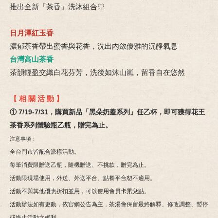
推出全新「茶香」洗沐組合
♡
日月潭紅玉香
濃郁茶香帶出蜜香與花香，洗出內斂優雅的沉靜氣息
台灣高山茶香
茶韻輕盈交織白花芬芳，洗後如沐山嵐，留香自在悠然
【 相 關 活 動 】
① 7/19-7/31，購買新品「黑朵奶蓋系列」任乙杯，即可獲得花王
茶香系列體驗瓶乙瓶，贈完為止。
注意事項：
全台門市皆配合派樣活動。
每筆消費限贈送乙瓶，隨機贈送、不挑款，贈完為止。
活動限現場使用，外送、外送平台、點餐平台恕不適用。
活動不與其他優惠折扣並用，可以使用會員卡累兌點。
活動辦法如有更動，依官網公告為主，茶湯會保留最終解釋、修改調整、暫停
或終止活動之權利。