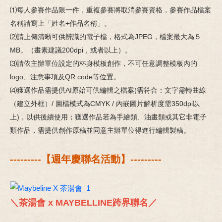
⑴每人參賽作品限一件，重複參賽將取消參賽資格，參賽作品檔案
名稱請寫上「姓名+作品名稱」。
⑵請上傳清晰可供辨識的電子檔，格式為JPEG，檔案最大為５
MB。（畫素建議200dpi，或者以上）。
⑶請依主辦單位設定的杯身模板創作，不可任意調整模板內的
logo、注意事項及QR code等位置。
⑷獲選作品需提供AI原始可供編輯之檔案(需符合：文字需轉曲線
（建立外框）/ 圖檔模式為CMYK / 內嵌圖片解析度需350dpi以
上)，以供後續使用；獲選作品若為手繪類、油畫類或其它非電子
類作品，需提供創作原稿並同意主辦單位得進行編輯製稿。
---------【週年慶聯名活動】---------
＼茶湯會 x MAYBELLINE跨界聯名／