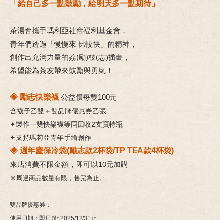
「給自己多一點鼓勵，給明天多一點期待」
茶湯會攜手瑪利亞社會福利基金會，
青年們透過「慢慢來 比較快」的精神，
創作出充滿力量的荔(勵)枝(志)插畫，
希望能為茶友帶來鼓勵與勇氣！
◈ 勵志快樂襪
公益價每雙100元
含襪子乙雙＋雙品牌優惠券乙張
✦製作一雙快樂襪等同回收2支寶特瓶
✦支持瑪莉亞青年手繪創作
◈ 週年慶保冷袋(勵志款2杯袋/TP TEA款4杯袋)
來店消費不限金額，即可以10元加購
※周邊商品數量有限，售完為止。
雙品牌優惠券：
使用日期：即日起~2025/12/31止。