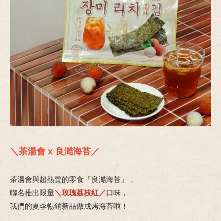
＼茶湯會 x 良澔海苔／
茶湯會與超熱賣的零食「良澔海苔」，
聯名推出限量
＼玫瑰荔枝紅／
口味，
我們的夏季暢銷新品做成烤海苔啦！