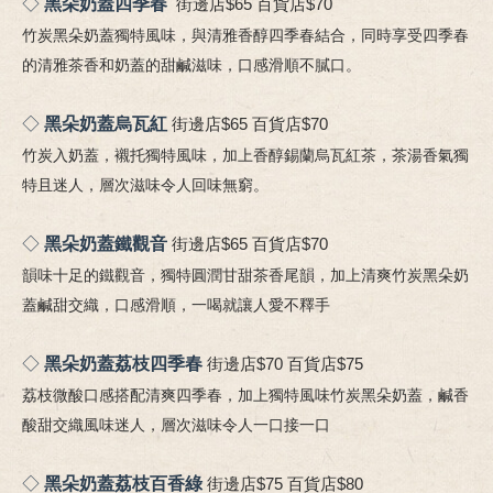
◇
黑朵奶蓋四季春
街邊店$65 百貨店$70
竹炭黑朵奶蓋獨特風味，與清雅香醇四季春結合，同時享受四季春
的清雅茶香和奶蓋的甜鹹滋味，口感滑順不膩口。
◇
黑朵奶蓋烏瓦紅
街邊店$65 百貨店$70
竹炭入奶蓋，襯托獨特風味，加上香醇錫蘭烏瓦紅茶，茶湯香氣獨
特且迷人，層次滋味令人回味無窮。
◇
黑朵奶蓋鐵觀音
街邊店$65 百貨店$70
韻味十足的鐵觀音，獨特圓潤甘甜茶香尾韻，加上清爽竹炭黑朵奶
蓋鹹甜交織，口感滑順，一喝就讓人愛不釋手
◇
黑朵奶蓋荔枝四季春
街邊店$70 百貨店$75
荔枝微酸口感搭配清爽四季春，加上獨特風味竹炭黑朵奶蓋，鹹香
酸甜交織風味迷人，層次滋味令人一口接一口
◇
黑朵奶蓋荔枝百香綠
街邊店$75 百貨店$80