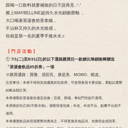
跟喝一口飲料就要補妝的日子說再見 .ᐟ.ᐟ
擦上MAYBELLINE超持久水光鎖吻唇釉 ，
大口喝著茶湯會焙茶拿鐵，
不沾杯又持久的水光妝感，
你就是第一名的夏季手搖水水♫
【 門 店 活 動 】
①
7/1(二)至8/31(日)於以下通路購買任一款媚比琳鎖吻棒贈送
「茶湯會飲品95折券」一張
。
※購買通路：寶雅、屈臣氏、康是美、MOMO、蝦皮
注意事項：本券不得與其他優惠折扣並用，可使用會員卡累兌點，累點以實際
結帳金額計算。
本券僅限於茶湯會街邊店兌換；百貨、商場、車站門市恕不適用。
本券限折扣乙杯(不限冷熱)，僅限現場兌換；外送、外送平台、點餐平台恕不
適用。
本券優惠飲品依現場實際供應為主，不得更換其他品項、兌換現金或找零。