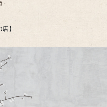
值。
nt店】