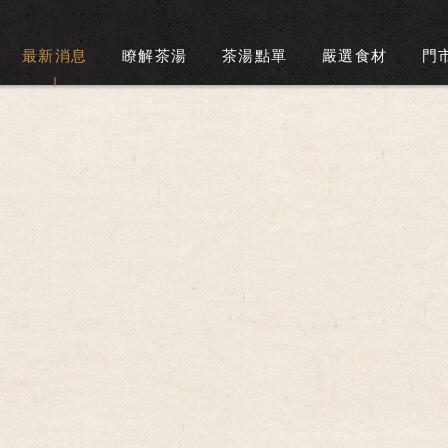
最新消息
瞭解茶湯
茶湯點單
嚴選食材
門