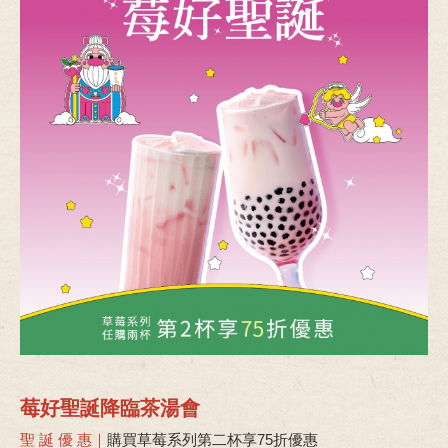
莓好聖誕降臨茶湯會
聖 誕 優 惠｜
購買草莓系列第二杯享75折優惠