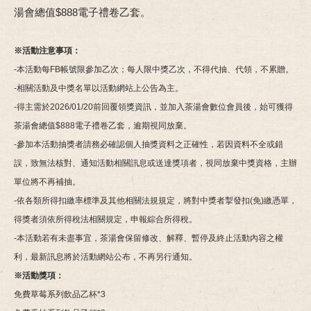
湯會總值$888電子禮卷乙套。
※活動注意事項：
-本活動每FB帳號限參加乙次；每人限中獎乙次，不得代抽、代領，不累贈。
-相關活動及中獎名單以活動網站上公告為主。
-得主需於2026/01/20前回覆領獎資訊，並加入茶湯會數位會員後，始可獲得
茶湯會總值$888電子禮卷乙套，逾期視同放棄。
-參加本活動抽獎者請務必確認個人抽獎資料之正確性，若因資料不全或錯
誤，致無法核對、通知活動相關訊息或送達獎項者，視同放棄中獎資格，主辦
單位將不再補抽。
-依各類所得扣繳率標準及其他相關法規規定，將對中獎者掣發扣(免)繳憑單，
得獎者須依所得稅法相關規定，申報綜合所得稅。
-本活動若有未盡事宜，茶湯會保留修改、解釋、暫停及終止活動內容之權
利，最新訊息將於活動網站公布，不再另行通知。
※活動獎項：
免費草莓系列飲品乙杯*3