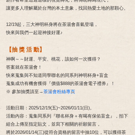
讓更多人理解屬於台灣的本土意象，找回熱愛土地的那顆心。
12/19起，三大神明杯身將在茶湯會喜氣登場，
快來與我們一起迎神接好運♪
【抽 獎 活 動】
神啊～～財運、平安、桃花，該如何一次獲得？
答案就在茶湯會！
快來蒐集與不知道同學聯名的同系列神明杯身+盲盒
蒐集成功有機會獲得『價值$888的茶湯會電子禮券』！
※ 參加抽獎請至→
茶湯會粉絲專頁
活動日期：2025/12/19(五)~2026/01/11(日)。
活動內容：蒐集同系列『聯名杯身＋有喝有保佑盲盒』，拍下
組合上傳至指定貼文，並寫下相關的祈願留言，
將於2026/01/14(三)從符合資格的留言中抽10位，可以獲得茶