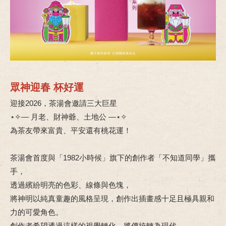
眾神迎春 杯好運
迎接2026，茶湯會邀請三大巨星
⋆✧— 月老、財神爺、土地公 —⋆✧
為茶友帶來富貴、平安還有桃花運！
茶湯會首度與「1982小時候」旗下的創作者「不知道同學」攜
手，
透過繽紛明亮的色彩、線條與色塊，
將神明以純真童趣的風格呈現，創作出插畫感十足且極具親和
力的可愛角色。
創作者希望透過這樣的視覺轉化，將傳統轉為現代，