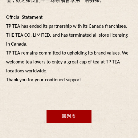
值，歡迎茶友們至全球茶湯會享用一杯好茶。
Official Statement
TP TEA has ended its partnership with its Canada franchisee,
THE TEA CO. LIMITED, and has terminated all store licensing
in Canada.
TP TEA remains committed to upholding its brand values. We
welcome tea lovers to enjoy a great cup of tea at TP TEA
locations worldwide.
Thank you for your continued support.
回列表